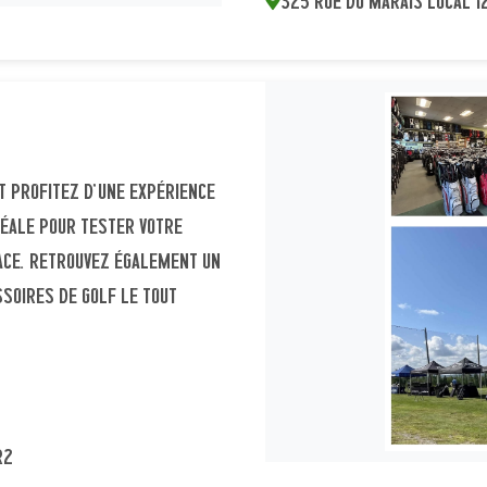
325 Rue du Marais local 12
t profitez d’une expérience
déale pour tester votre
ace. Retrouvez également un
soires de golf le tout
R2