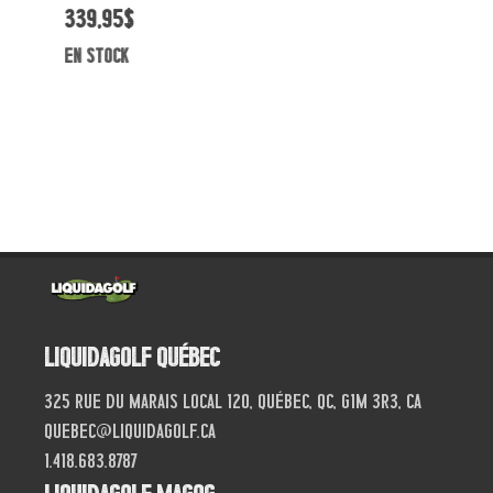
339,95$
2
en stock
e
Liquidagolf Québec
325 Rue du Marais local 120, Québec, QC, G1M 3R3, CA
quebec@liquidagolf.ca
1.418.683.8787