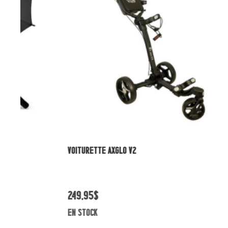
VOITURETTE AXGLO V2
S
249,95$
1
en stock
e