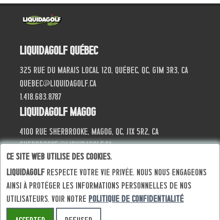
Liquidagolf Québec
325 Rue du Marais local 120, Québec, QC, G1M 3R3, CA
quebec@liquidagolf.ca
1.418.683.8787
Liquidagolf Magog
4100 Rue Sherbrooke, Magog, QC, J1X 5R2, CA
sherbrooke@liquidagolf.ca
Ce site web utilise des cookies.
819.868.4040
Liquidagolf
respecte votre vie privée. Nous nous engageons
ainsi à protéger les informations personnelles de nos
utilisateurs. Voir notre
politique de confidentialité
© Progik 2026
Termes et conditions
Politique de confidentialité