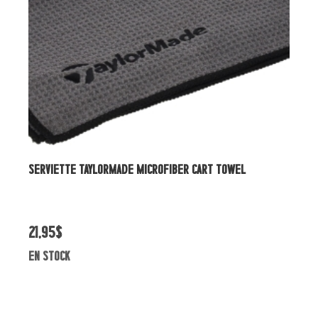
SERVIETTE TAYLORMADE MICROFIBER CART TOWEL
H
21,95$
2
en stock
e