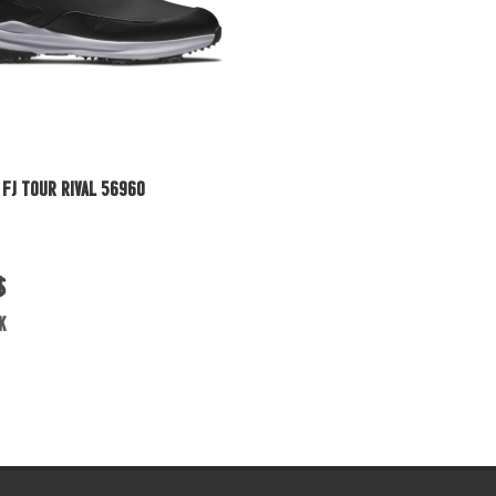
Vue rapide
 FJ TOUR RIVAL 56960
$
k