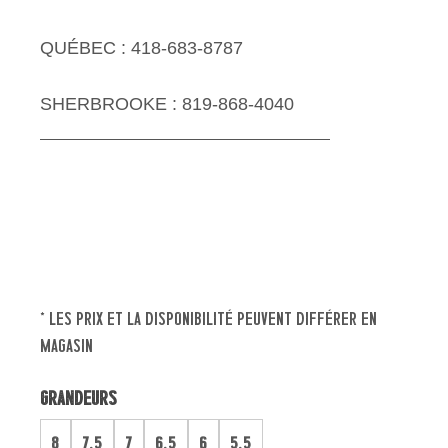
QUÉBEC : 418-683-8787
SHERBROOKE : 819-868-4040
* les prix et la disponibilité peuvent différer en
magasin
Grandeurs
8
7.5
7
6.5
6
5.5