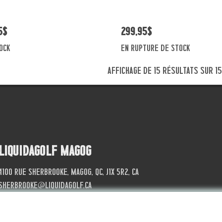
5$
299,95$
ock
En rupture de stock
Affichage de 15 résultats sur 1
Liquidagolf Magog
4100 Rue Sherbrooke, Magog, QC, J1X 5R2, CA
sherbrooke@liquidagolf.ca
819.868.4040