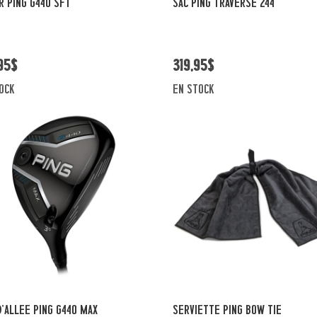
R PING G440 SFT
SAC PING TRAVERSE 244
95$
319,95$
ock
en stock
Vue rapide
Vue rapide
D'ALLEE PING G440 MAX
SERVIETTE PING BOW TIE