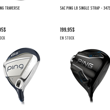
Vue rapide
Vue rapide
ING TRAVERSE
SAC PING L8 SINGLE STRAP - 347
95$
199,95$
ock
en stock