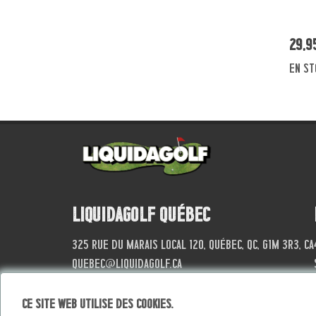
29,9
en st
Liquidagolf Québec
325 Rue du Marais local 120, Québec, QC, G1M 3R3, CA
quebec@liquidagolf.ca
1.418.683.8787
Ce site web utilise des cookies.