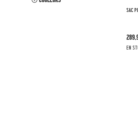
SAC P
289,
en st