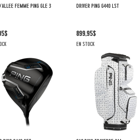
Vue rapide
Vue rapide
D'ALLEE FEMME PING GLE 3
DRIVER PING G440 LST
95$
899,95$
ock
en stock
Vue rapide
Vue rapide