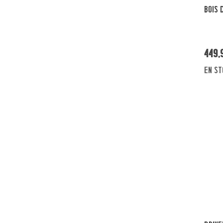
BOIS 
449,
en st