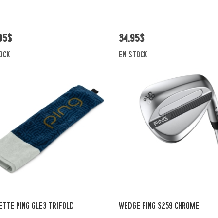
95$
34,95$
ock
en stock
Vue rapide
Vue rapide
ETTE PING GLE3 TRIFOLD
WEDGE PING S259 CHROME