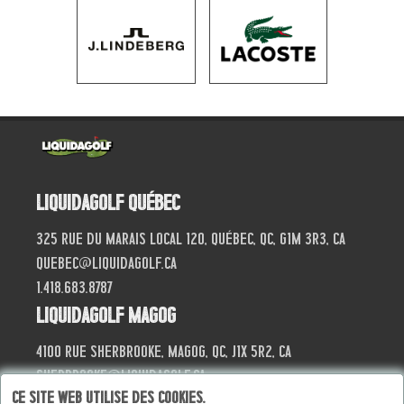
Liquidagolf Québec
325 Rue du Marais local 120, Québec, QC, G1M 3R3, CA
quebec@liquidagolf.ca
1.418.683.8787
Liquidagolf Magog
4100 Rue Sherbrooke, Magog, QC, J1X 5R2, CA
sherbrooke@liquidagolf.ca
Ce site web utilise des cookies.
819.868.4040